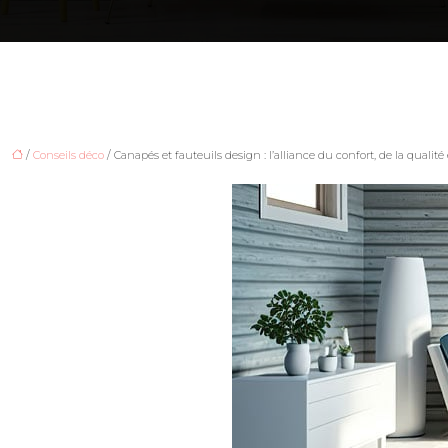
/
Conseils déco
/ Canapés et fauteuils design : l’alliance du confort, de la qualité