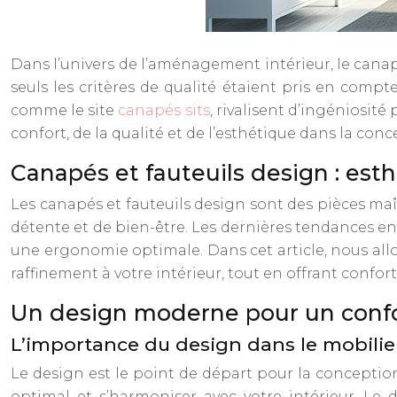
Dans l’univers de l’aménagement intérieur, le canapé
seuls les critères de qualité étaient pris en compt
comme le site
canapés sits
, rivalisent d’ingéniosit
confort, de la qualité et de l’esthétique dans la con
Canapés et fauteuils design : est
Les canapés et fauteuils design sont des pièces maître
détente et de bien-être. Les dernières tendances 
une ergonomie optimale. Dans cet article, nous all
raffinement à votre intérieur, tout en offrant confort 
Un design moderne pour un confo
L’importance du design dans le mobili
Le design est le point de départ pour la conceptio
optimal et s’harmoniser avec votre intérieur. Le