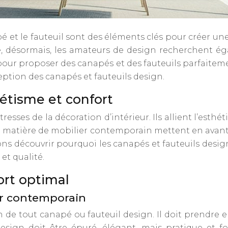
 et le fauteuil sont des éléments clés pour créer une 
e, désormais, les amateurs de design recherchent égal
é pour proposer des canapés et des fauteuils parfaiteme
ception des canapés et fauteuils design.
hétisme et confort
sses de la décoration d’intérieur. Ils allient l’esthét
en matière de mobilier contemporain mettent en avan
ons découvrir pourquoi les canapés et fauteuils des
et qualité.
rt optimal
er contemporain
n de tout canapé ou fauteuil design. Il doit prendre 
 design doit être épuré, élégant, mais pratique et 