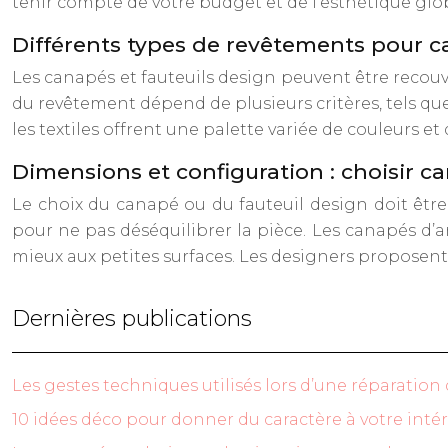
tenir compte de votre budget et de l’esthétique glob
Différents types de revêtements pour c
Les canapés et fauteuils design peuvent être recouvert
du revêtement dépend de plusieurs critères, tels que l
les textiles offrent une palette variée de couleurs et 
Dimensions et configuration : choisir c
Le choix du canapé ou du fauteuil design doit être
pour ne pas déséquilibrer la pièce. Les canapés d’
mieux aux petites surfaces. Les designers proposent
Dernières publications
Les gestes techniques utilisés lors d’une réparation
10 idées déco pour donner du caractère à votre intér