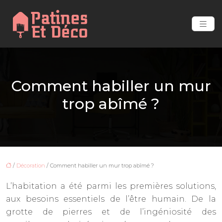
Comment habiller un mur
trop abîmé ?
/
Décoration
/ Comment habiller un mur trop abîmé ?
L’habitation a été parmi les premières solutions,
aux besoins essentiels de l’être humain. De la
grotte de pierres et de l’ingéniosité des