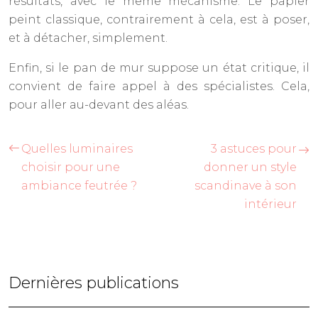
résultats, avec le même mécanisme. Le papier
peint classique, contrairement à cela, est à poser,
et à détacher, simplement.
Enfin, si le pan de mur suppose un état critique, il
convient de faire appel à des spécialistes. Cela,
pour aller au-devant des aléas.
Quelles luminaires
3 astuces pour
choisir pour une
donner un style
ambiance feutrée ?
scandinave à son
intérieur
Dernières publications